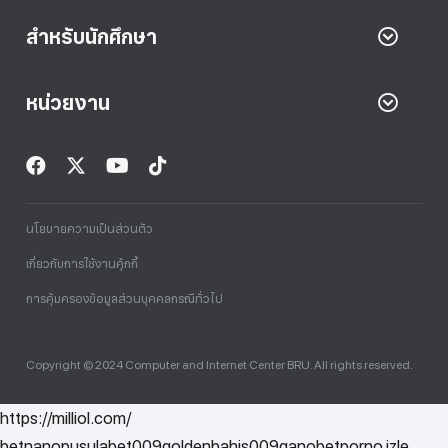
สำหรับนักศึกษา
หน่วยงาน
นโยบายความเป็นส่วนตัว
เกี่ยวกับการใช้งานคุ้กกี้
การคุ้มครองข้อมูลส่วนบุคคลกรณีทั่วไป
Copyright © 2024 Computer and Internet Center BRU. All rights reserved.
1xbet
Deneme
Deneme
Deneme
betasus
Deneme
geminibikes.com
Deneme
Deneme
https://elysium-
grandpashabet
Jojobet
https://contact.moerleinlagerhouse.com/
totem
goley90
Deneme
sahabet
https://milliol.com/
selcuksports
taraftarium24
taraftarium24
iptv
taraftarium24
jojobet
Meritbet
jojobet
Bonusu
Bonusu
Bonusu
Bonusu
Bonusu
Bonusu
studios.com/
casino
Bonusu
betnano
pusulabet009
satın
giriş
goldenbahis009
ganobet
taraftarium24
taraftarium24
taraftarium24
taraftarium24
taraftarium24
child
superbetin
Avrupabet
pusulabet
matbet
imajbet
grandpashabe
holiganbet
grandpashabe
jojobet
grandpashabe
grandpashabe
child
Şans
aaa
Grandpashabe
pusulabet
kavbet
jojobet
jojobet
jojobet
tipobet
grandpashabe
pusulabet
child
jojobet
grandpashabe
grandpashabe
grandpashabe
holiganbet
grandpashabe
holiganbet
jojobet
jojobet
jojobet
1win
1win
betgit
1win
romabet
gameofbet
1win
radissonbet
radissonbet
1win
1win
holiganbet
gameofbet
teosbet
wbahis
amkbet
grandpashabe
sekabet
sekabet
vdcasino
betcio
vdcasino
vdcasino
bettilt
betgit
teosbet
holiganbet
betgit
betpuan
holiganbet
cratosroyalbet
betpuan
cratosroyalbet
cratosroyalbet
grandpashabe
bettilt
betcio
porno izle
porn
tipob
bettil
jojob
gran
tamb
amgb
casi
justin
bahi
vdca
casi
Seka
taraf
betw
betw
Jojo
casi
Gran
Casi